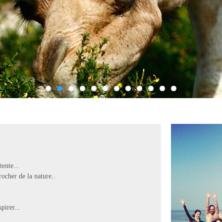
ente...
ocher de la nature..
pirer...